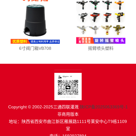
6寸阀门箱VB708
摇臂喷头塑料
Copyright © 2002-2025三通四联灌溉
陕ICP备2025063369号-1
非商用版本
地址：陕西省西安市曲江新区雁展路1111号莱安中心T9栋1109
室
电话：1692927894