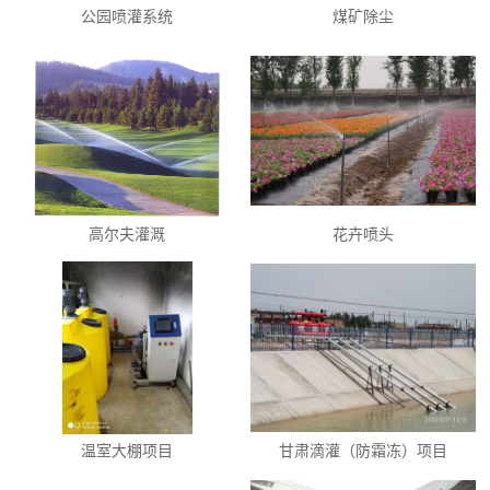
公园喷灌系统
煤矿除尘
高尔夫灌溉
花卉喷头
温室大棚项目
甘肃滴灌（防霜冻）项目