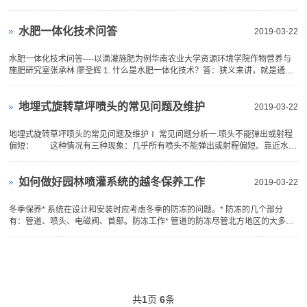
作原理”，在实际工程
水肥一体化技术问答
2019-03-22
水肥一体化技术问答----以滴灌施肥为例华南农业大学资源环境学院作物营养与
施肥研究室张承林 廖圣辉 1. 什么是水肥一体化技术？答：狭义来讲，就是通过
灌
地埋式旋转草坪喷头的常见问题及维护
2019-03-22
地埋式旋转草坪喷头的常见问题及维护Ⅰ 常见问题分析一.喷头不能弹出或射程
偏短： 这种情况有三种现象：几乎所有喷头不能弹出或射程偏短。靠近水源
的地方，喷
如何做好园林喷灌系统的越冬保养工作
2019-03-22
冬季保养* 系统在设计和安装时应考虑冬季的防冻的问题。* 防冻的几个部分
有：管道、喷头、电磁阀、首部。防冻工作* 管道的防冻尽管北方地区的大多数
灌溉系统在施工时
共
1
页
6
条